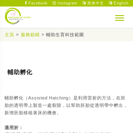
Facebook
Instagram
简体中文
English
主頁
>
服務範疇
> 輔助生育科技範圍
輔助孵化
輔助孵化（Assisted Hatching）是利用雷射的方法，在胚
胎的透明帶上製造一處裂隙，以幫助胚胎從透明帶中孵出，
新增胚胎移植著床的機會。
適用於：